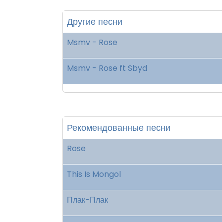
Другие песни
Msmv - Rose
Msmv - Rose ft Sbyd
Рекомендованные песни
Rose
This Is Mongol
Плак-Плак