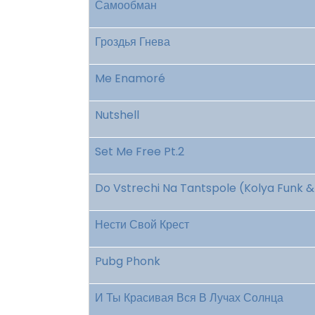
Самообман
Гроздья Гнева
Me Enamoré
Nutshell
Set Me Free Pt.2
Do Vstrechi Na Tantspole (Kolya Funk 
Нести Свой Крест
Pubg Phonk
И Ты Красивая Вся В Лучах Солнца